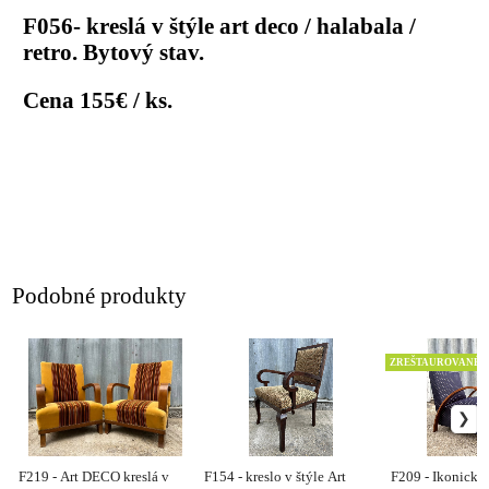
F056- kreslá v štýle art deco / halabala /
retro. Bytový stav.
Cena 155€ / ks.
Podobné produkty
ZREŠTAUROVANÉ
F219 - Art DECO kreslá v
F154 - kreslo v štýle Art
F209 - Ikonické