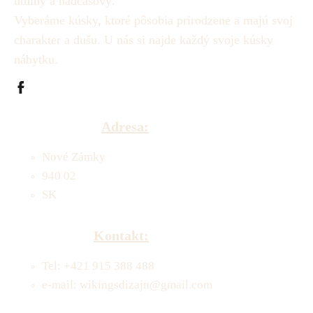
útulný a nadčasový.
Vyberáme kúsky, ktoré pôsobia prirodzene a majú svoj
charakter a dušu.
U nás si najde každý svoje kúsky
nábytku.
Adresa:
Nové Zámky
940 02
SK
Kontakt:
Tel: +421 915 388 488
e-mail: wikingsdizajn@gmail.com