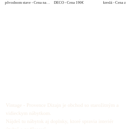
pôvodnom stave - Cena na
DECO - Cena 190€
kreslá - Cena za
vyžiadanie.
Vintage - Provence Dizajn je obchod so starožitným a
vidieckym nábytkom.
Nájdeš tu nábytok aj doplnky, ktoré spravia interiér