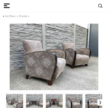
● Art Deco
Kreslá