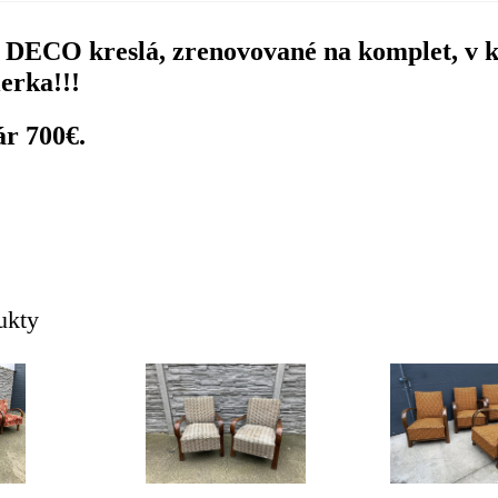
t DECO kreslá, zrenovované na komplet, v k
erka!!!
ár 700€.
ukty