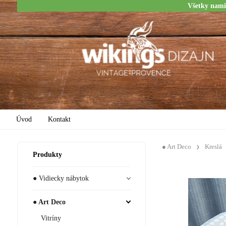
Všetky nami
Úvod
Kontakt
● Art Deco
Kreslá
Produkty
● Vidiecky nábytok
● Art Deco
Vitríny