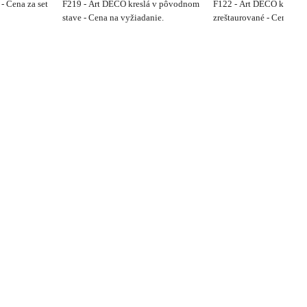
- Cena za set
F219 - Art DECO kreslá v pôvodnom
F122 - Art DECO kreslá 
stave - Cena na vyžiadanie.
zreštaurované - Cena 290