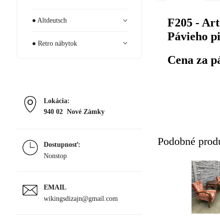
F205 - Ar
● Altdeutsch
Pávieho pi
● Retro nábytok
Cena za p
Lokácia:
940 02 Nové Zámky
Podobné prod
Dostupnosť:
Nonstop
EMAIL
wikingsdizajn@gmail.com