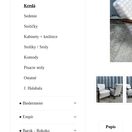
Kreslá
Sedenie
Stoličky
Kabinety + knižnice
Stolíky / Stoly
Komody
Písacie stoly
Ostatné
J. Halabala
● Biedermeier
● Empír
Popis
● Barok - Rokoko