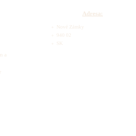
Adresa:
Nové Zámky
940 02
SK
m a
r