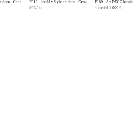
rt deco - Cena
F012 - kreslá v štýle art deco - Cena
F189 - Art DECO kreslá 
90€ / ks
4 kresiel 1.000 €