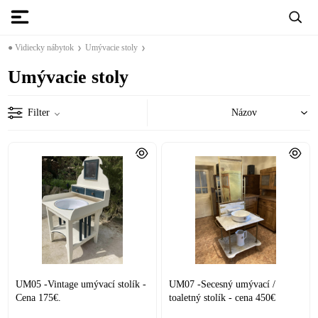
● Vidiecky nábytok
Umývacie stoly
Umývacie stoly
Filter
UM05 -Vintage umývací stolík -
UM07 -Secesný umývací /
Cena 175€.
toaletný stolík - cena 450€