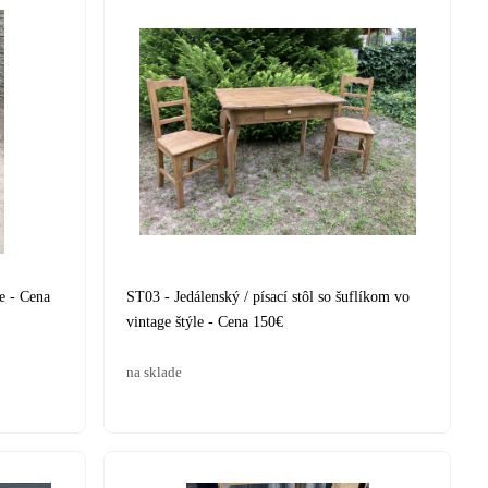
e - Cena
ST03 - Jedálenský / písací stôl so šuflíkom vo
vintage štýle - Cena 150€
na sklade