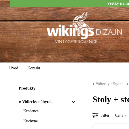
Všetky nami
Úvod
Kontakt
● Vidiecky nábytok
Produkty
Stoly + st
● Vidiecky nábytok
Kredence
Filter
Cena
Kuchyne