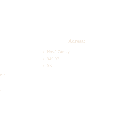
Adresa:
Nové Zámky
940 02
SK
m a
r