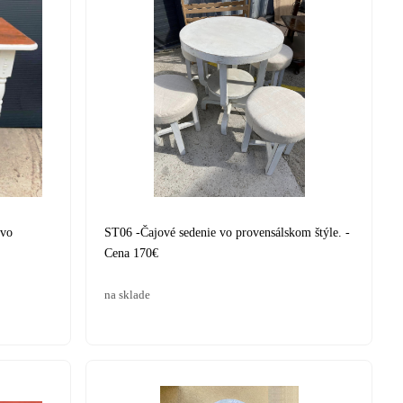
 vo
ST06 -Čajové sedenie vo provensálskom štýle. -
Cena 170€
na sklade