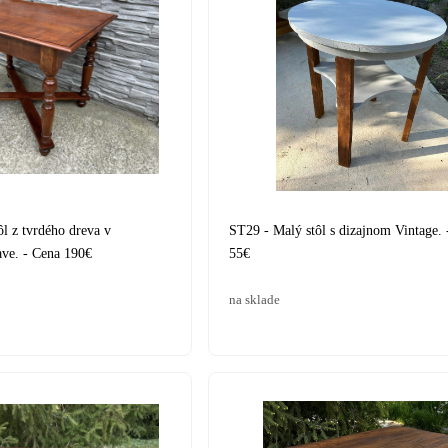
l z tvrdého dreva v
ST29 - Malý stôl s dizajnom Vintage. 
ave. - Cena 190€
55€
na sklade