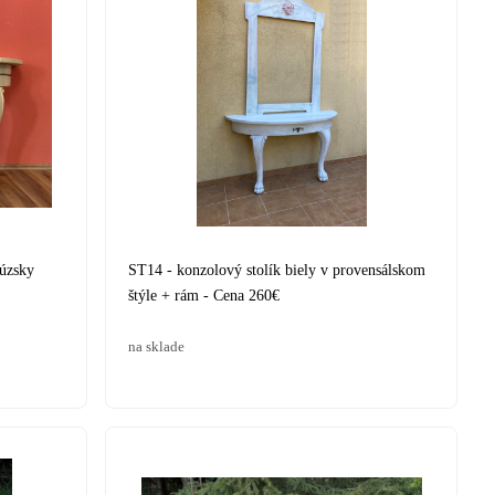
cúzsky
ST14 - konzolový stolík biely v provensálskom
štýle + rám - Cena 260€
na sklade