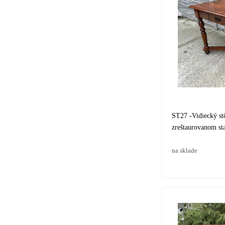
ST27 -Vidiecký stô
zreštaurovanom st
na sklade