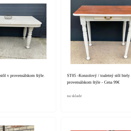
tôl v provensálskom štýle.
ST05 -Konzolový / toaletný stôl biely
provensálskom štýle - Cena 99€
na sklade