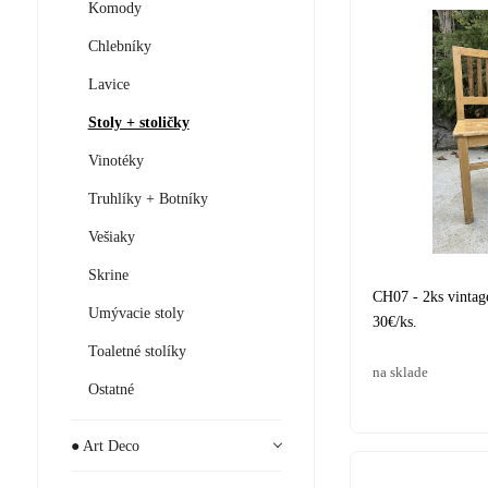
Komody
Chlebníky
Lavice
Stoly + stoličky
Vinotéky
Truhlíky + Botníky
Vešiaky
Skrine
CH07 - 2ks vintag
Umývacie stoly
30€/ks.
Toaletné stolíky
na sklade
Ostatné
● Art Deco