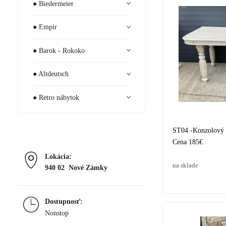
● Biedermeier
● Empír
● Barok - Rokoko
● Altdeutsch
● Retro nábytok
ST04 -Konzolový s
Cena 185€
Lokácia:
na sklade
940 02 Nové Zámky
Dostupnosť:
Nonstop