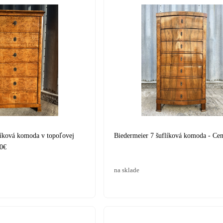
líková komoda v topoľovej
Biedermeier 7 šuflíková komoda - Ce
00€
na sklade