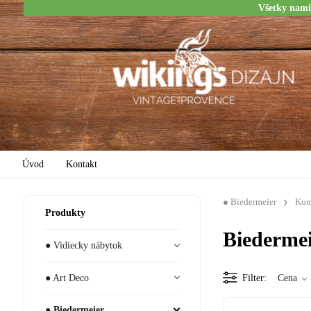
Všetky nami
Úvod
Kontakt
● Biedermeier
Ko
Produkty
Biederme
● Vidiecky nábytok
● Art Deco
Filter
Cena
● Biedermeier