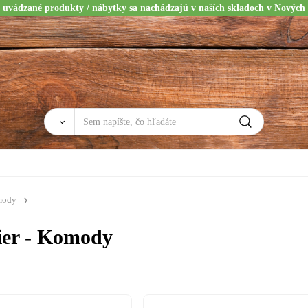
 uvádzané produkty / nábytky sa nachádzajú v naších skladoch v Nových
mody
ier - Komody