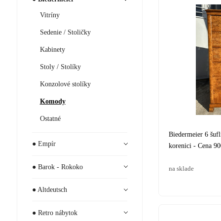
Vitríny
Sedenie / Stoličky
Kabinety
Stoly / Stolíky
Konzolové stolíky
Komody
Ostatné
Biedermeier 6 šuf
● Empír
korenici - Cena 9
● Barok - Rokoko
na sklade
● Altdeutsch
● Retro nábytok