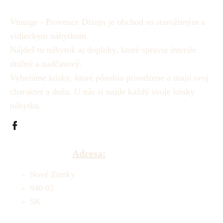
Vintage - Provence Dizajn je obchod so starožitným a
vidieckym nábytkom.
Nájdeš tu nábytok aj doplnky, ktoré spravia interiér
útulný a nadčasový.
Vyberáme kúsky, ktoré pôsobia prirodzene a majú svoj
charakter a dušu.
U nás si najde každý svoje kúsky
nábytku.
Adresa:
Nové Zámky
940 02
SK