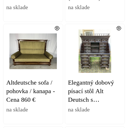
1.190 €
na sklade
na sklade
Altdeutsche sofa /
Elegantný dobový
pohovka / kanapa -
písací stôl Alt
Cena 860 €
Deutsch s
nadstavbou - Cena
na sklade
na sklade
1.499 €