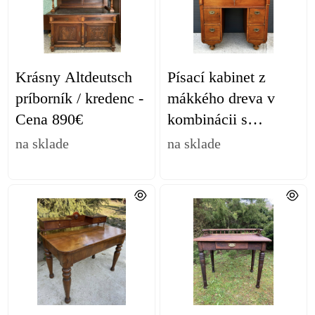
Krásny Altdeutsch
Písací kabinet z
príborník / kredenc -
mákkého dreva v
Cena 890€
kombinácii s
čerešňový drevom -
na sklade
na sklade
cena na vyžiadanie.