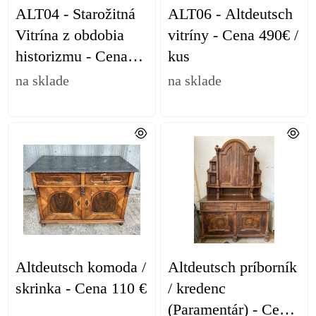
ALT04 - Starožitná
ALT06 - Altdeutsch
Vitrína z obdobia
vitríny - Cena 490€ /
historizmu - Cena
kus
860 €
na sklade
na sklade
Altdeutsch komoda /
Altdeutsch príborník
skrinka - Cena 110 €
/ kredenc
(Paramentár) - Cena