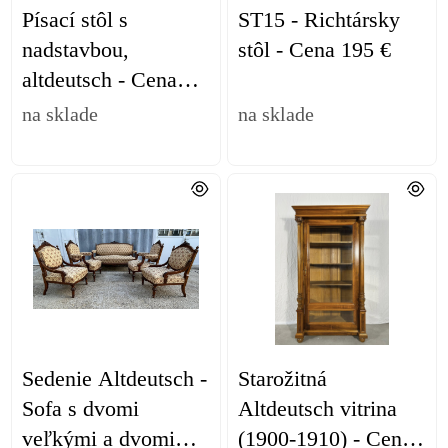
Písací stôl s
ST15 - Richtársky
nadstavbou,
stôl - Cena 195 €
altdeutsch - Cena
360€
na sklade
na sklade
Sedenie Altdeutsch -
Starožitná
Sofa s dvomi
Altdeutsch vitrina
veľkými a dvomi
(1900-1910) - Cena