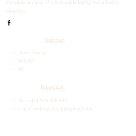
charakter a dušu.
U nás si najde každý svoje kúsky
nábytku.
Adresa:
Nové Zámky
940 02
SK
Kontakt:
Tel: +421 915 388 488
e-mail: wikingsdizajn@gmail.com