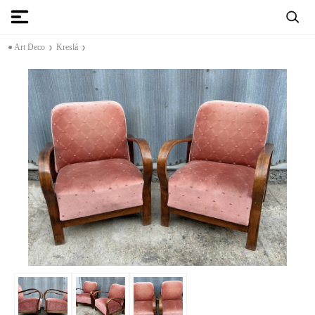
● Art Deco
Kreslá