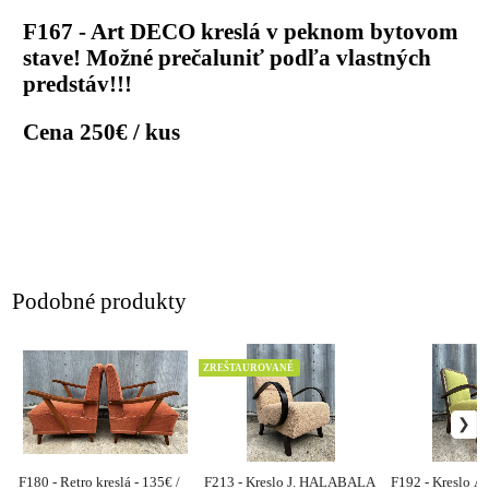
F167 - Art DECO kreslá v peknom bytovom
stave! Možné prečaluniť podľa vlastných
predstáv!!!
Cena 250€ / kus
Podobné produkty
ZREŠTAUROVANÉ
F180 - Retro kreslá - 135€ /
F213 - Kreslo J. HALABALA
F192 - Kreslo A