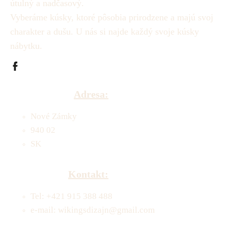
útulný a nadčasový.
Vyberáme kúsky, ktoré pôsobia prirodzene a majú svoj
charakter a dušu.
U nás si najde každý svoje kúsky
nábytku.
Adresa:
Nové Zámky
940 02
SK
Kontakt:
Tel: +421 915 388 488
e-mail: wikingsdizajn@gmail.com