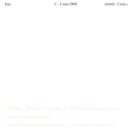
kus.
C - Cena 290€
solitér - Cena 26
Vintage - Provence Dizajn je obchod so starožitným a
vidieckym nábytkom.
Nájdeš tu nábytok aj doplnky, ktoré spravia interiér