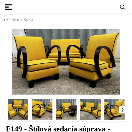
● Art Deco
Kreslá
F149 - Štílová sedacia súprava -