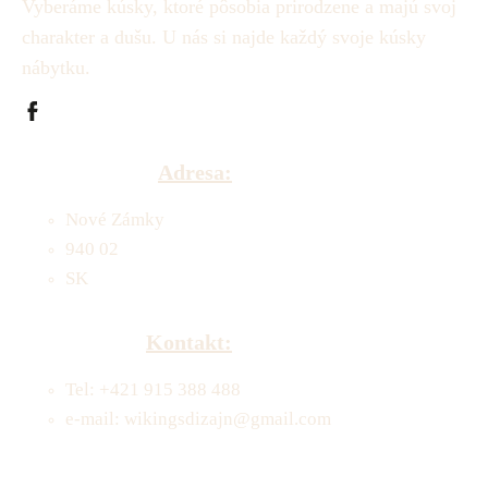
Vyberáme kúsky, ktoré pôsobia prirodzene a majú svoj
charakter a dušu.
U nás si najde každý svoje kúsky
nábytku.
Adresa:
Nové Zámky
940 02
SK
Kontakt:
Tel: +421 915 388 488
e-mail: wikingsdizajn@gmail.com