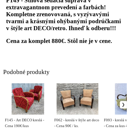
F149 - Štílová sedacia súprava v
extravagantnom prevedení a farbách!
Kompletne zrenovovaná, s vyzývavými
tvarmi a krásnými ohýbanými podrúčkami
v štýle art DECO/retro. Ihneď k odberu!!!
Cena za komplet 880€. Stôl nie je v cene.
Podobné produkty
F145 - Art DECO kreslá -
F062 - kreslá v štýle art deco
F093 - kreslá v š
Cena 190€/kus
- Cena 90€ / ks.
- Cena za kus 44