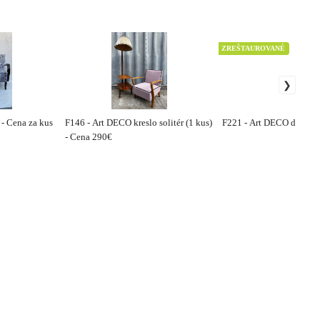
ZREŠTAUROVANÉ
 - Cena za kus
F146 - Art DECO kreslo solitér (1 kus)
F221 - Art DECO dyhovan
- Cena 290€