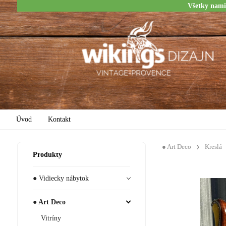
Všetky nami
Úvod
Kontakt
● Art Deco
Kreslá
Produkty
● Vidiecky nábytok
● Art Deco
Vitríny