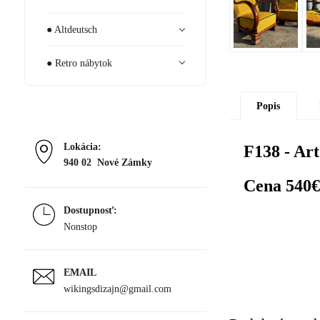
● Altdeutsch
● Retro nábytok
Popis
Lokácia:
F138 - Ar
940 02 Nové Zámky
Cena 540€
Dostupnosť:
Nonstop
EMAIL
wikingsdizajn@gmail.com