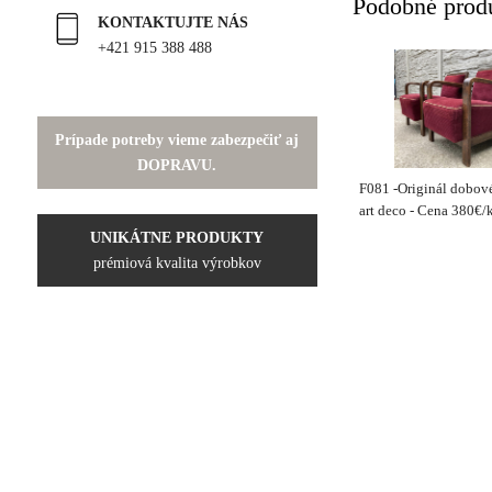
Podobné prod
KONTAKTUJTE NÁS
+421 915 388 488
Prípade potreby vieme zabezpečiť aj
DOPRAVU.
F081 -Originál dobové 
art deco - Cena 380€/k
UNIKÁTNE PRODUKTY
prémiová kvalita výrobkov