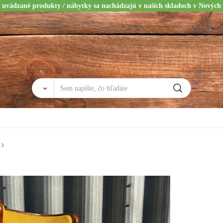
 uvádzané produkty / nábytky sa nachádzajú v naších skladoch v Nových