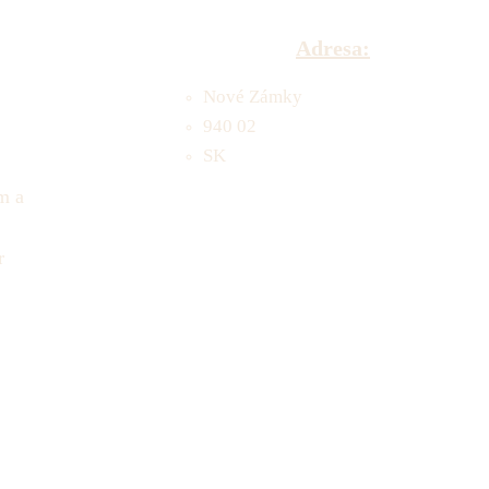
Adresa:
Nové Zámky
940 02
SK
m a
r