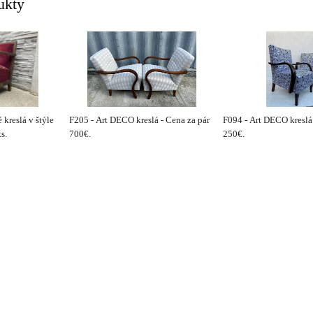
ukty
kreslá v štýle
F205 - Art DECO kreslá - Cena za pár
F094 - Art DECO kreslá
s.
700€.
250€.