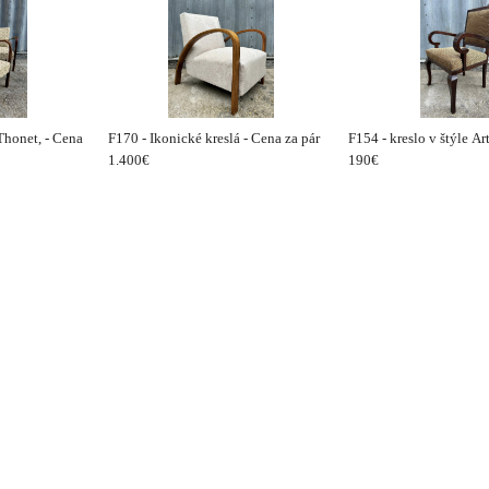
 Thonet, - Cena
F170 - Ikonické kreslá - Cena za pár
F154 - kreslo v štýle A
1.400€
190€