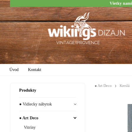
Všetky nami
Úvod
Kontakt
● Art Deco
Kreslá
Produkty
● Vidiecky nábytok
● Art Deco
Vitríny