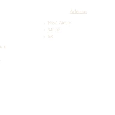
Adresa:
Nové Zámky
940 02
SK
m a
r