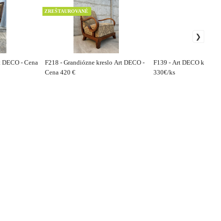
ZREŠTAUROVANÉ
rt DECO - Cena
F218 - Grandiózne kreslo Art DECO -
F139 - Art DECO kreslá 
Cena 420 €
330€/ks