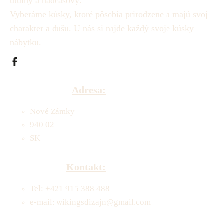
útulný a nadčasový.
Vyberáme kúsky, ktoré pôsobia prirodzene a majú svoj
charakter a dušu.
U nás si najde každý svoje kúsky
nábytku.
Adresa:
Nové Zámky
940 02
SK
Kontakt:
Tel: +421 915 388 488
e-mail: wikingsdizajn@gmail.com