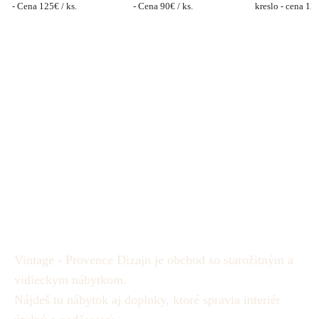
- Cena 125€ / ks.
- Cena 90€ / ks.
kreslo - cena 12
Vintage - Provence Dizajn je obchod so starožitným a
vidieckym nábytkom.
Nájdeš tu nábytok aj doplnky, ktoré spravia interiér