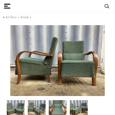
● Art Deco
Kreslá