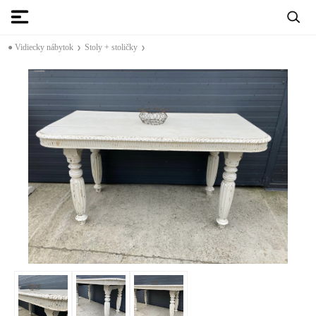
● Vidiecky nábytok
Stoly + stoličky