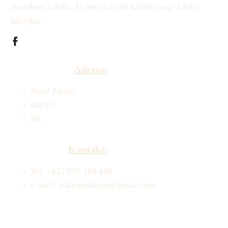
charakter a dušu.
U nás si najde každý svoje kúsky
nábytku.
Adresa:
Nové Zámky
940 02
SK
Kontakt:
Tel: +421 915 388 488
e-mail: wikingsdizajn@gmail.com