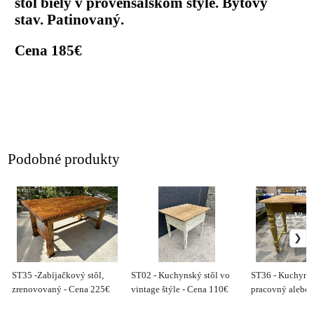
stôl biely v provensálskom štýle. Bytový
stav. Patinovaný.
Cena 185€
Podobné produkty
ST35 -Zabíjačkový stôl,
ST02 - Kuchynský stôl vo
ST36 - Kuchynsk
zrenovovaný - Cena 225€
vintage štýle - Cena 110€
pracovný alebo p
Cena 160€