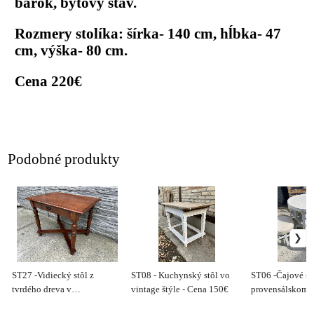
barok, bytový stav.
Rozmery stolíka: šírka- 140 cm, hĺbka- 47
cm, výška- 80 cm.
Cena 220€
Podobné produkty
ST27 -Vidiecký stôl z
ST08 - Kuchynský stôl vo
ST06 -Čajové se
tvrdého dreva v
vintage štýle - Cena 150€
provensálskom št
zreštaurovanom stave. - Cena
170€