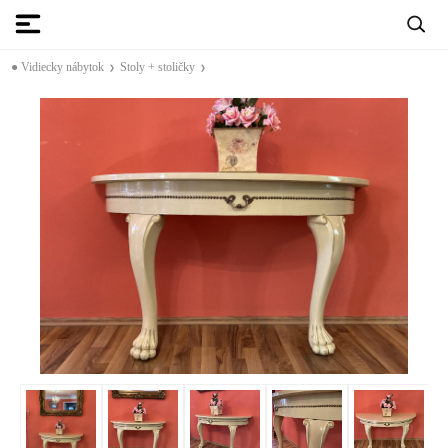
● Vidiecky nábytok
Stoly + stoličky