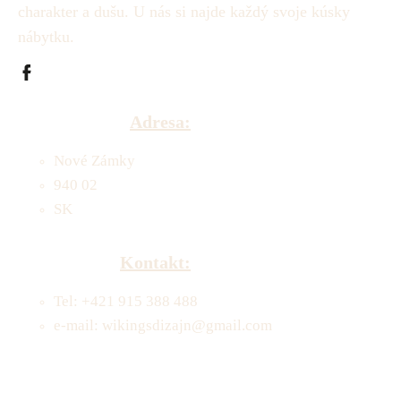
charakter a dušu.
U nás si najde každý svoje kúsky
nábytku.
Adresa:
Nové Zámky
940 02
SK
Kontakt:
Tel: +421 915 388 488
e-mail: wikingsdizajn@gmail.com