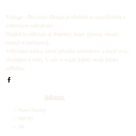
Vintage - Provence Dizajn je obchod so starožitným a
vidieckym nábytkom.
Nájdeš tu nábytok aj doplnky, ktoré spravia interiér
útulný a nadčasový.
Vyberáme kúsky, ktoré pôsobia prirodzene a majú svoj
charakter a dušu.
U nás si najde každý svoje kúsky
nábytku.
Adresa:
Nové Zámky
940 02
SK