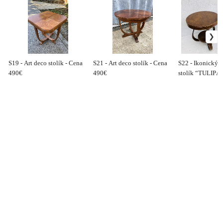
S19 - Art deco stolík - Cena
S21 - Art deco stolík - Cena
S22 - Ikonický a
490€
490€
stolík “TULIPÁN
650€ / kus