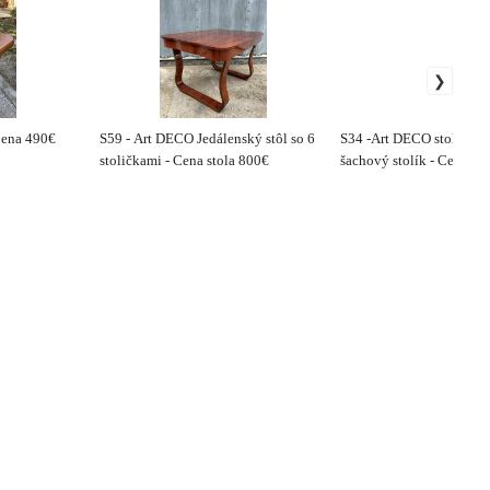
 Cena 490€
S59 - Art DECO Jedálenský stôl so 6
S34 -Art DECO stolík “
stoličkami - Cena stola 800€
šachový stolík - Cena 79