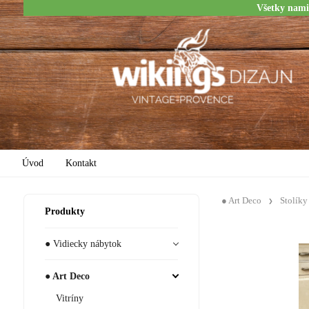
Všetky nami
Úvod
Kontakt
● Art Deco
Stolíky
Produkty
● Vidiecky nábytok
● Art Deco
Vitríny