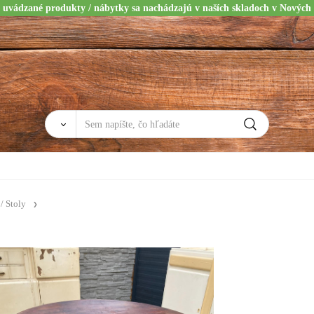
 uvádzané produkty / nábytky sa nachádzajú v naších skladoch v Nových
 / Stoly