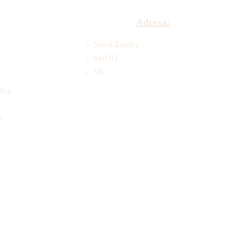
Adresa:
Nové Zámky
940 02
SK
m a
r