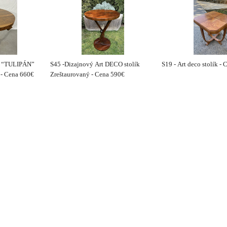
ík “TULIPÁN”
S45 -Dizajnový Art DECO stolík
S19 - Art deco stolík -
 - Cena 660€
Zreštaurovaný - Cena 590€