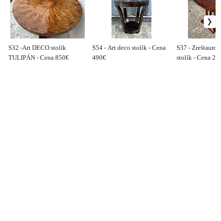
S32 -Art DECO stolík
S54 - Art deco stolík - Cena
S37 - Zreštauro
TULIPÁN - Cena 850€
490€
stolík - Cena 29