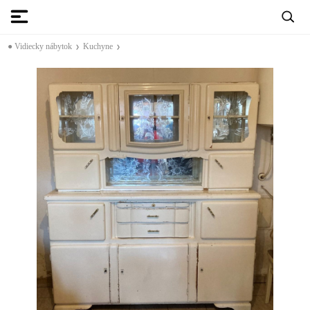
● Vidiecky nábytok
Kuchyne