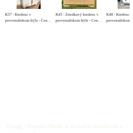
K57 - Kredenc v
K45 - Zriedkavý kredenc v
K48 - Kredenc v
provensálskom štýle - Cena
provensálskom štýle - Cena
provensálskom š
290€
590€
290€
Vintage - Provence Dizajn je obchod so starožitným a