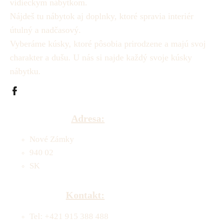
vidieckym nábytkom.
Nájdeš tu nábytok aj doplnky, ktoré spravia interiér
útulný a nadčasový.
Vyberáme kúsky, ktoré pôsobia prirodzene a majú svoj
charakter a dušu.
U nás si najde každý svoje kúsky
nábytku.
Adresa:
Nové Zámky
940 02
SK
Kontakt:
Tel: +421 915 388 488