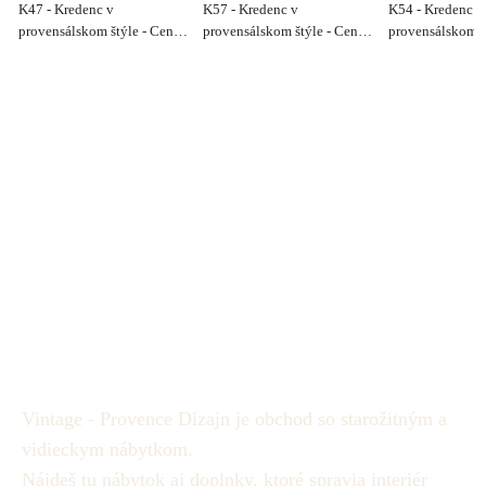
K47 - Kredenc v
K57 - Kredenc v
K54 - Kredenc v
provensálskom štýle - Cena
provensálskom štýle - Cena
provensálskom š
390€
290€
390€
Vintage - Provence Dizajn je obchod so starožitným a
vidieckym nábytkom.
Nájdeš tu nábytok aj doplnky, ktoré spravia interiér