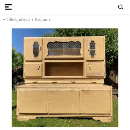
● Vidiecky nábytok
Kuchyne