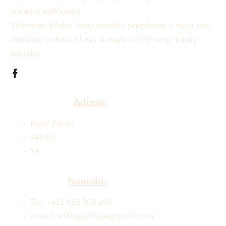
útulný a nadčasový.
Vyberáme kúsky, ktoré pôsobia prirodzene a majú svoj
charakter a dušu.
U nás si najde každý svoje kúsky
nábytku.
Adresa:
Nové Zámky
940 02
SK
Kontakt:
Tel: +421 915 388 488
e-mail: wikingsdizajn@gmail.com