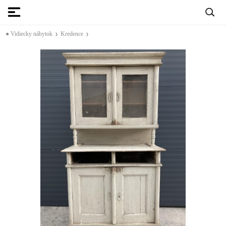
● Vidiecky nábytok
Kredence