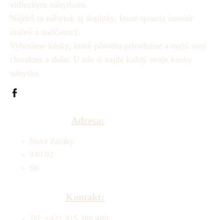
vidieckym nábytkom.
Nájdeš tu nábytok aj doplnky, ktoré spravia interiér
útulný a nadčasový.
Vyberáme kúsky, ktoré pôsobia prirodzene a majú svoj
charakter a dušu.
U nás si najde každý svoje kúsky
nábytku.
Adresa:
Nové Zámky
940 02
SK
Kontakt:
Tel: +421 915 388 488