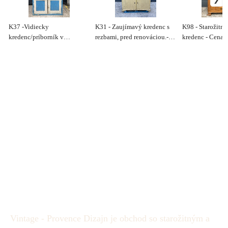
K37 -Vidiecky
K31 - Zaujímavý kredenc s
K98 - Starožitný
kredenc/príborník v
rezbami, pred renováciou.-
kredenc - Cena 
pôvodnom stave. - Cena
Cena 240€
220€
Vintage - Provence Dizajn je obchod so starožitným a