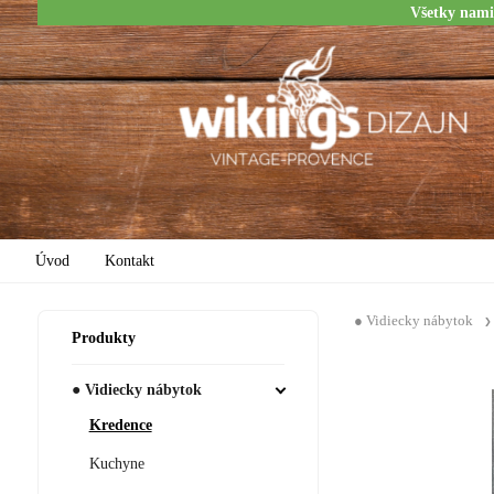
Všetky nami
Úvod
Kontakt
● Vidiecky nábytok
Produkty
● Vidiecky nábytok
Kredence
Kuchyne