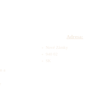
Adresa:
Nové Zámky
940 02
SK
m a
r