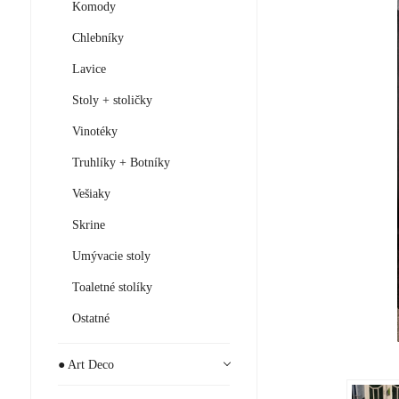
Komody
Chlebníky
Lavice
Stoly + stoličky
Vinotéky
Truhlíky + Botníky
Vešiaky
Skrine
Umývacie stoly
Toaletné stolíky
Ostatné
● Art Deco