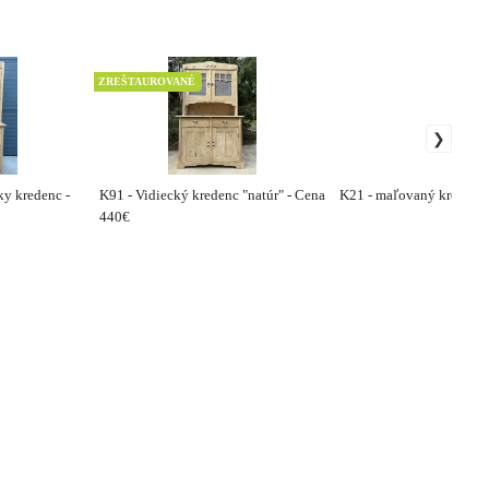
ZREŠTAUROVANÉ
ky kredenc -
K91 - Vidiecký kredenc "natúr" - Cena
K21 - maľovaný kredenc
440€