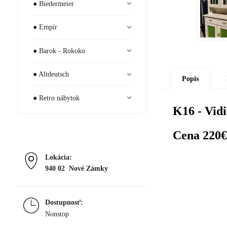
● Biedermeier
● Empír
● Barok - Rokoko
● Altdeutsch
Popis
● Retro nábytok
K16 - Vid
Cena 220€
Lokácia:
940 02 Nové Zámky
Dostupnosť:
Nonstop