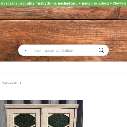
 uvádzané produkty / nábytky sa nachádzajú v naších skladoch v Nových
Kredence