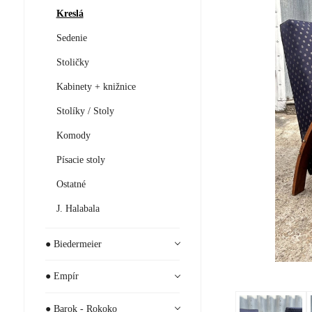
Kreslá
Sedenie
Stoličky
Kabinety + knižnice
Stolíky / Stoly
Komody
Písacie stoly
Ostatné
J. Halabala
● Biedermeier
● Empír
● Barok - Rokoko