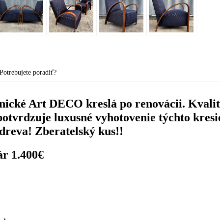
Potrebujete poradiť?
onické Art DECO kreslá po renovácii. Kvali
potvrdzuje luxusné vyhotovenie týchto kres
dreva! Zberatelský kus!!
ár 1.400€