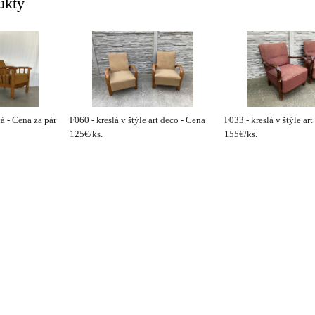
ukty
á - Cena za pár
F060 - kreslá v štýle art deco - Cena
F033 - kreslá v štýle ar
125€/ks.
155€/ks.