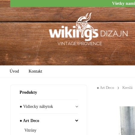
Všetky nami
Úvod
Kontakt
● Art Deco
Kreslá
Produkty
● Vidiecky nábytok
● Art Deco
Vitríny