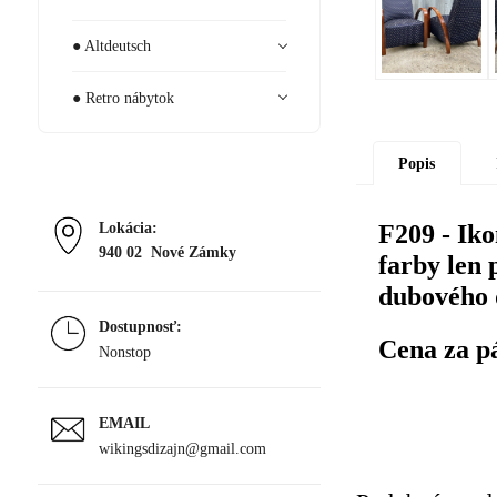
● Altdeutsch
● Retro nábytok
Popis
Lokácia:
F209 - Ik
940 02 Nové Zámky
farby len 
dubového 
Dostupnosť:
Cena za p
Nonstop
EMAIL
wikingsdizajn@gmail.com