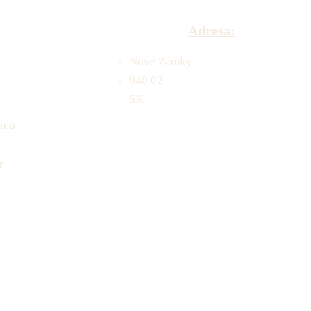
Adresa:
Nové Zámky
940 02
SK
m a
r