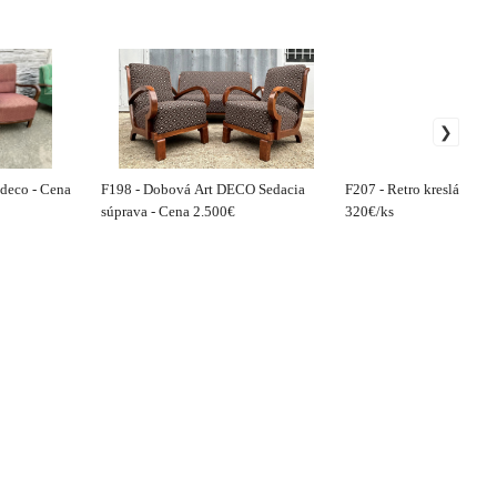
t deco - Cena
F198 - Dobová Art DECO Sedacia
F207 - Retro kreslá - Vin
súprava - Cena 2.500€
320€/ks