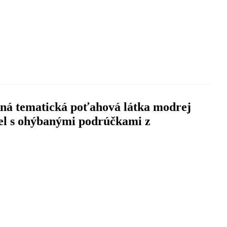
tná tematická poťahová látka modrej
iel s ohýbanými podrúčkami z