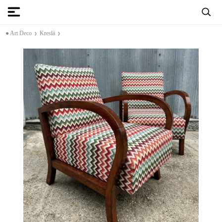
● Art Deco
Kreslá