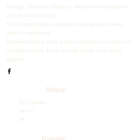
Vintage - Provence Dizajn je obchod so starožitným a
vidieckym nábytkom.
Nájdeš tu nábytok aj doplnky, ktoré spravia interiér
útulný a nadčasový.
Vyberáme kúsky, ktoré pôsobia prirodzene a majú svoj
charakter a dušu.
U nás si najde každý svoje kúsky
nábytku.
Adresa:
Nové Zámky
940 02
SK
Kontakt: