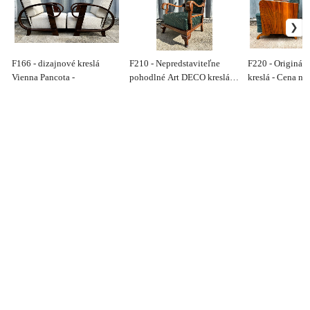
F166 - dizajnové kreslá
F210 - Nepredstaviteľne
F220 - Originál
Vienna Pancota -
pohodlné Art DECO kreslá -
kreslá - Cena na
Cena 580€/ks