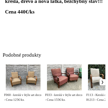
kreslá, drevo a nová látka, bezchybný stav!!!
Cena 440€/ks
Podobné produkty
F060 - kreslá v štýle art deco
F033 - kreslá v štýle art deco
F113 - Kreslá od
- Cena 125€/ks.
- Cena 155€/ks.
H-213 - Cena 29