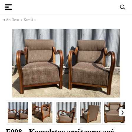
● Art Deco
Kreslá
F098 - Kompletne zreštaurované