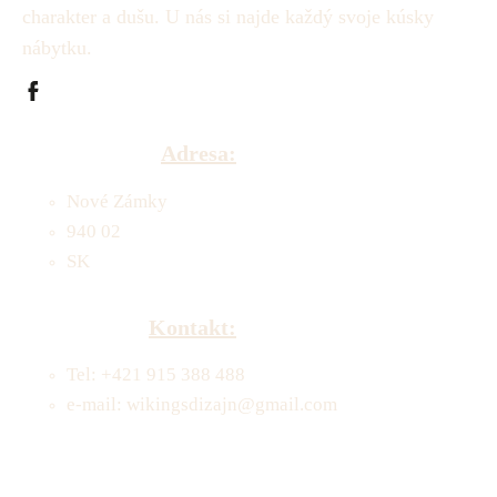
charakter a dušu.
U nás si najde každý svoje kúsky
nábytku.
Adresa:
Nové Zámky
940 02
SK
Kontakt:
Tel: +421 915 388 488
e-mail: wikingsdizajn@gmail.com