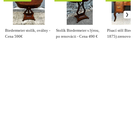
Biedermeier stolík, oválny -
Stolík Biedermeier s lýrou,
Písací stôl Biede
Cena 590€
po renovácii - Cena 490 €
1875) zrenovova
750 €