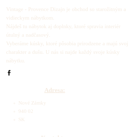
Vintage - Provence Dizajn je obchod so starožitným a
vidieckym nábytkom.
Nájdeš tu nábytok aj doplnky, ktoré spravia interiér
útulný a nadčasový.
Vyberáme kúsky, ktoré pôsobia prirodzene a majú svoj
charakter a dušu.
U nás si najde každý svoje kúsky
nábytku.
Adresa:
Nové Zámky
940 02
SK