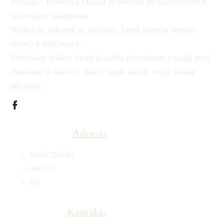
Vintage - Provence Dizajn je obchod so starožitným a
vidieckym nábytkom.
Nájdeš tu nábytok aj doplnky, ktoré spravia interiér
útulný a nadčasový.
Vyberáme kúsky, ktoré pôsobia prirodzene a majú svoj
charakter a dušu.
U nás si najde každý svoje kúsky
nábytku.
Adresa:
Nové Zámky
940 02
SK
Kontakt: