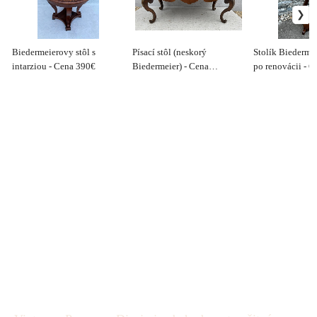
Biedermeierovy stôl s
Písací stôl (neskorý
Stolík Biedermei
intarziou - Cena 390€
Biedermeier) - Cena
po renovácii - C
dohodou