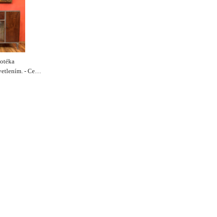
notéka
vetlením. - Cena