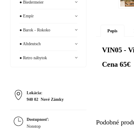
● Biedermeier
● Empír
● Barok - Rokoko
Popis
● Altdeutsch
VIN05 - Vi
● Retro nábytok
Cena 65€
Lokácia:
940 02 Nové Zámky
Dostupnosť:
Podobné prod
Nonstop