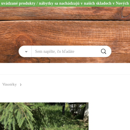
 uvádzané produkty / nábytky sa nachádzajú v naších skladoch v Nových
Vinotéky