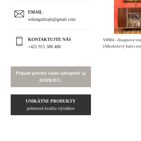
EMAIL
wikingsdizajn@gmail.com
KONTAKTUJTE NÁS
VIN04 - dizajnová vi
+421 915 388 488
(Alkoholový bar) s os
390€
Prípade potreby vieme zabezpečiť aj
DOPRAVU.
UNIKÁTNE PRODUKTY
prémiová kvalita výrobkov