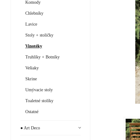
Komody
Chlebníky
Lavice
Stoly + stoličky
Vinotéky
Truhlíky + Botníky
Vešiaky
Skrine
Umývacie stoly
Toaletné stolíky
Ostatné
● Art Deco