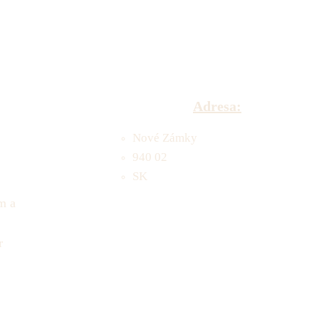
Adresa:
Nové Zámky
940 02
SK
m a
r