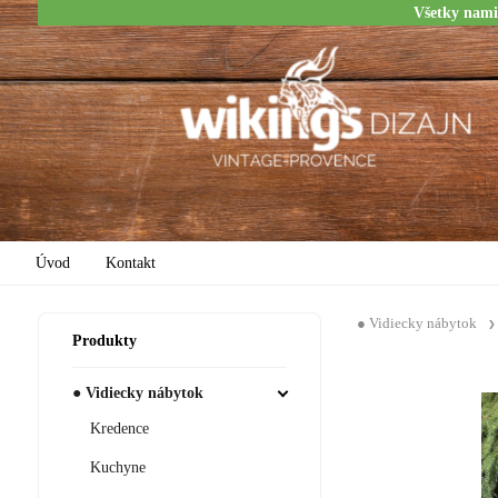
Všetky nami
Úvod
Kontakt
● Vidiecky nábytok
Produkty
● Vidiecky nábytok
Kredence
Kuchyne