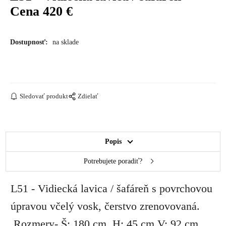
Cena 420 €
Dostupnosť:
na sklade
Sledovať produkt
Zdielať
Popis
Potrebujete poradiť?
L51 - Vidiecká lavica / šafáreň s povrchovou
úpravou včelý vosk, čerstvo zrenovovaná.
Rozmery-
Š: 180 cm,
H: 45 cm,
V: 92 cm.