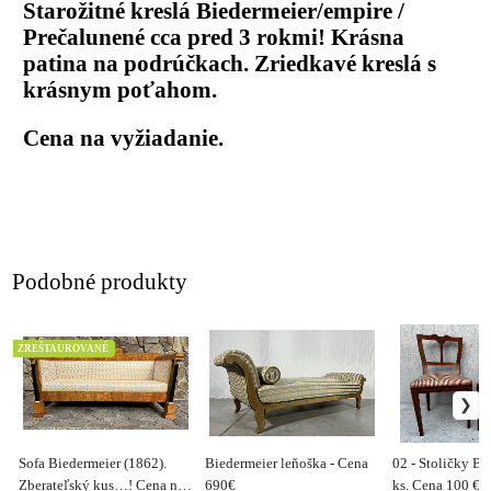
Starožitné kreslá Biedermeier/empire /
Prečalunené cca pred 3 rokmi! Krásna
patina na podrúčkach. Zriedkavé kreslá s
krásnym poťahom.
Cena na vyžiadanie.
Podobné produkty
ZREŠTAUROVANÉ
Sofa Biedermeier (1862).
Biedermeier leňoška - Cena
02 - Stoličky Bi
Zberateľský kus…! Cena na
690€
ks. Cena 100 € /