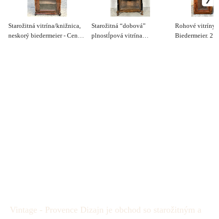
Starožitná vitrína/knižnica,
Starožitná “dobová”
Rohové vitríny/
neskorý biedermeier - Cena
plnostĺpová vitrína
Biedermeier. 2 k
790 €
Biedermeier - Cena 690 €
400 € / ks
Vintage - Provence Dizajn je obchod so starožitným a