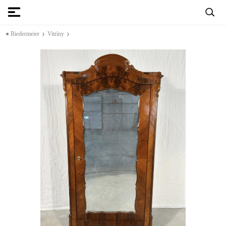
● Biedermeier
Vitríny