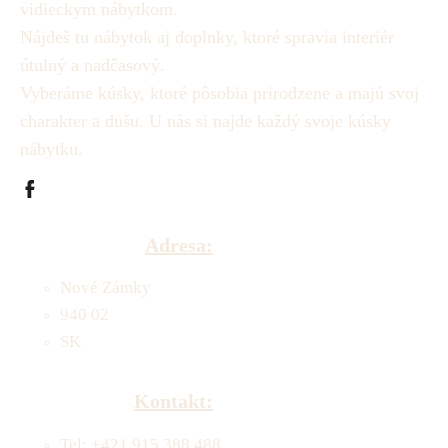
vidieckym nábytkom.
Nájdeš tu nábytok aj doplnky, ktoré spravia interiér
útulný a nadčasový.
Vyberáme kúsky, ktoré pôsobia prirodzene a majú svoj
charakter a dušu.
U nás si najde každý svoje kúsky
nábytku.
Adresa:
Nové Zámky
940 02
SK
Kontakt:
Tel: +421 915 388 488