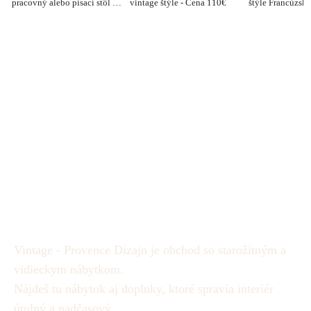
pracovný alebo písací stôl -
vintage štýle - Cena 110€
štýle Francúzsky
Cena 160€
Cena 220€
Vintage - Provence Dizajn je obchod so starožitným a
vidieckym nábytkom.
Nájdeš tu nábytok aj doplnky, ktoré spravia interiér
útulný a nadčasový.