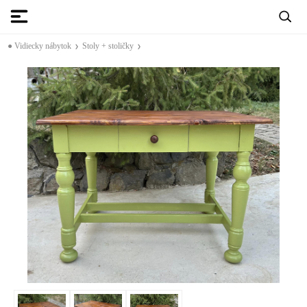
● Vidiecky nábytok
Stoly + stoličky