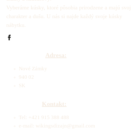
Vyberáme kúsky, ktoré pôsobia prirodzene a majú svoj
charakter a dušu.
U nás si najde každý svoje kúsky
nábytku.
Adresa:
Nové Zámky
940 02
SK
Kontakt:
Tel: +421 915 388 488
e-mail: wikingsdizajn@gmail.com