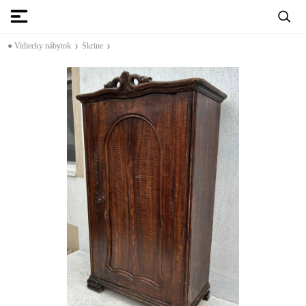
● Vidiecky nábytok
Skrine