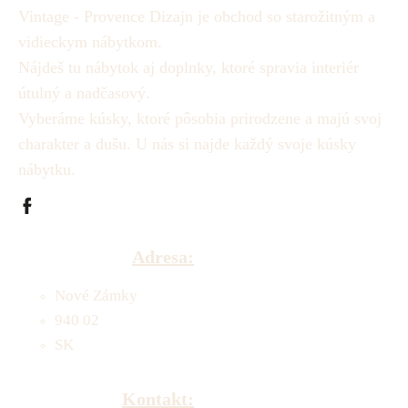
Vintage - Provence Dizajn je obchod so starožitným a
vidieckym nábytkom.
Nájdeš tu nábytok aj doplnky, ktoré spravia interiér
útulný a nadčasový.
Vyberáme kúsky, ktoré pôsobia prirodzene a majú svoj
charakter a dušu.
U nás si najde každý svoje kúsky
nábytku.
Adresa:
Nové Zámky
940 02
SK
Kontakt: