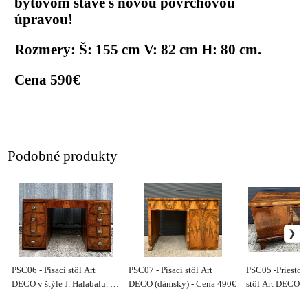
bytovom stave s novou povrchovou
úpravou!
Rozmery: Š: 155 cm V: 82 cm H: 80 cm.
Cena 590€
Podobné produkty
PSC06 - Pisací stôl Art
PSC07 - Písací stôl Art
PSC05 -Priestoro
DECO v štýle J. Halabalu. -
DECO (dámsky) - Cena 490€
stôl Art DECO -
Cena 950€