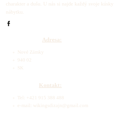
charakter a dušu.
U nás si najde každý svoje kúsky
nábytku.
Adresa:
Nové Zámky
940 02
SK
Kontakt:
Tel: +421 915 388 488
e-mail: wikingsdizajn@gmail.com