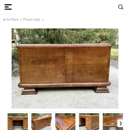
● Art Deco
Písacie stoly