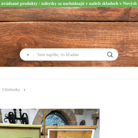
 uvádzané produkty / nábytky sa nachádzajú v naších skladoch v Nových
Chlebníky