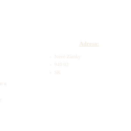
Adresa:
Nové Zámky
940 02
SK
m a
r