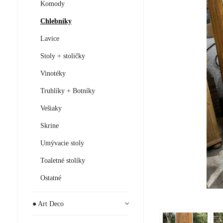
Komody
Chlebníky
Lavice
Stoly + stoličky
Vinotéky
Truhlíky + Botníky
Vešiaky
Skrine
Umývacie stoly
Toaletné stolíky
Ostatné
● Art Deco