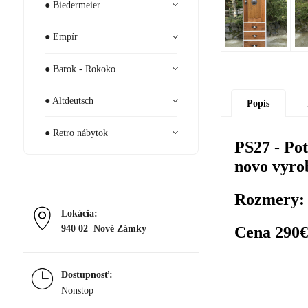
● Biedermeier
● Empír
● Barok - Rokoko
● Altdeutsch
Popis
● Retro nábytok
PS27 - Pot
novo vyro
Rozmery: 
Lokácia:
Cena 290€
940 02 Nové Zámky
Dostupnosť:
Nonstop