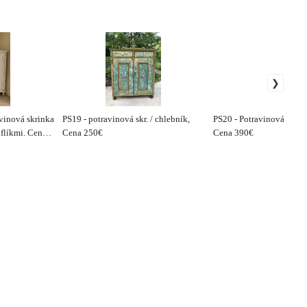
avinová skrinka
PS19 - potravinová skr. / chlebník,
PS20 - Potravinová skrin
uflíkmi. Cena
Cena 250€
Cena 390€