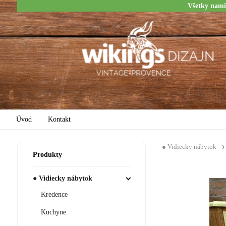
Všetky nami
Úvod
Kontakt
● Vidiecky nábytok
Produkty
● Vidiecky nábytok
Kredence
Kuchyne