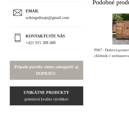
Podobné prod
EMAIL
wikingsdizajn@gmail.com
KONTAKTUJTE NÁS
+421 915 388 488
PS07 - Dobová potravi
chlebník v zreštaurov
Cena 480€
Prípade potreby vieme zabezpečiť aj
DOPRAVU.
UNIKÁTNE PRODUKTY
prémiová kvalita výrobkov