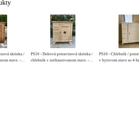
ukty
nová skrinka /
PS16 - Dobová potravinová skrinka /
PS10 - Chlebník / potr
anom stave. -
chlebník v zreštaurovanom stave. -
v bytovom stave so 4 š
Cena 480€
480€