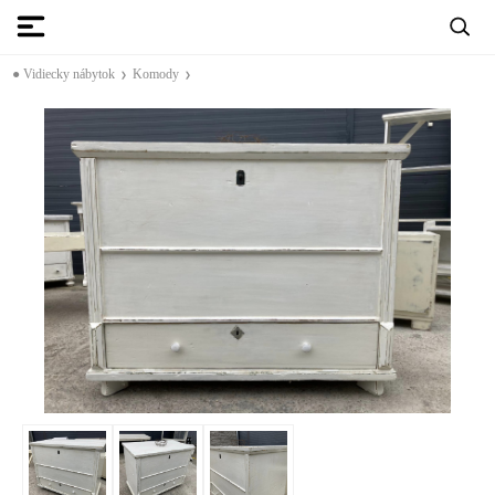
● Vidiecky nábytok
Komody