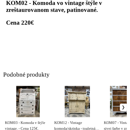
KOM02 - Komoda vo vintage štýle v
zreštaurovanom stave, patinované.
Cena 220€
Podobné produkty
KOM03 - Komoda v štýle
KOM12 - Vintage
KOM07 - Vintag
vintage. - Cena 125€.
komoda/skrinka - toaletná
sivej farbe v zr