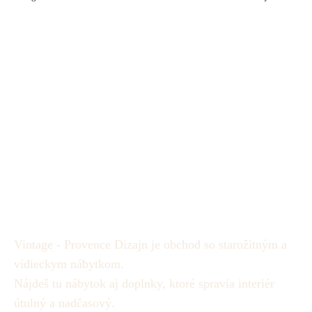
skrinka - Cena 280€
stave. Cena 250
Vintage - Provence Dizajn je obchod so starožitným a
vidieckym nábytkom.
Nájdeš tu nábytok aj doplnky, ktoré spravia interiér
útulný a nadčasový.