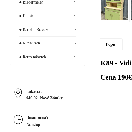
● Biedermeier
● Empír
● Barok - Rokoko
● Altdeutsch
Popis
● Retro nábytok
K89 - Vid
Cena 190€
Lokácia:
940 02 Nové Zámky
Dostupnosť:
Nonstop