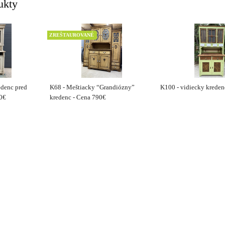
ukty
ZREŠTAUROVANÉ
edenc pred
K68 - Meštiacky “Grandiózny”
K100 - vidiecky kreden
60€
kredenc - Cena 790€