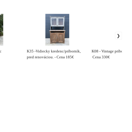
c
K35 -Vidiecky kredenc/príborník,
K08 - Vintage príborník /
pred renováciou. - Cena 185€
Cena 330€