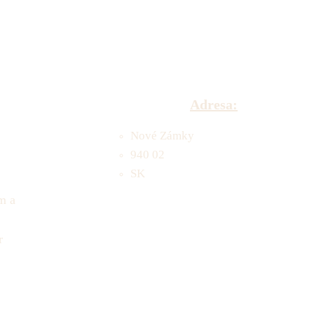
Adresa:
Nové Zámky
940 02
SK
m a
r