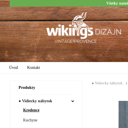
Všetky nami
Úvod
Kontakt
● Vidiecky nábytok
Produkty
● Vidiecky nábytok
Kredence
Kuchyne