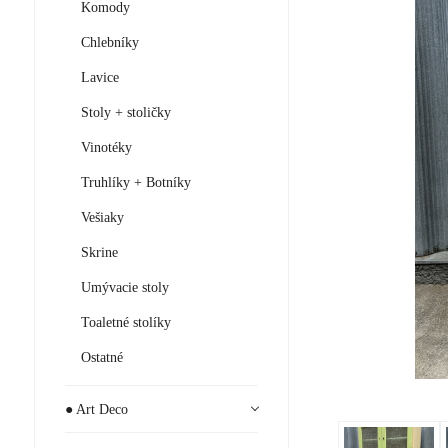
Komody
Chlebníky
Lavice
Stoly + stoličky
Vinotéky
Truhlíky + Botníky
Vešiaky
Skrine
Umývacie stoly
Toaletné stolíky
Ostatné
● Art Deco