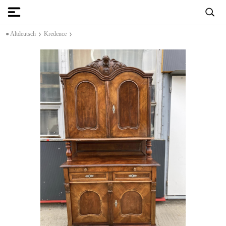
● Altdeutsch
Kredence