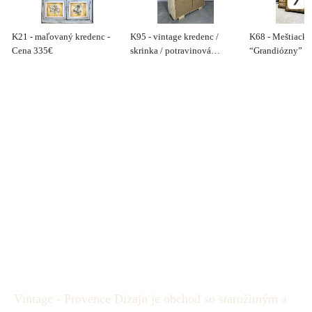
K21 - maľovaný kredenc -
K95 - vintage kredenc /
K68 - Meštiacky
Cena 335€
skrinka / potravinová
“Grandiózny” kr
skrinka so šuflíkmi - Cena
Cena 790€
390€
Vintage - Provence Dizajn je obchod so starožitným a