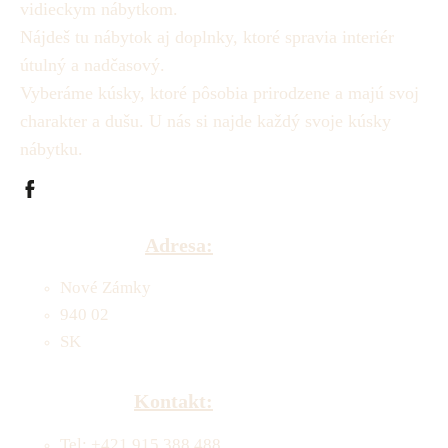
vidieckym nábytkom.
Nájdeš tu nábytok aj doplnky, ktoré spravia interiér
útulný a nadčasový.
Vyberáme kúsky, ktoré pôsobia prirodzene a majú svoj
charakter a dušu.
U nás si najde každý svoje kúsky
nábytku.
Adresa:
Nové Zámky
940 02
SK
Kontakt:
Tel: +421 915 388 488