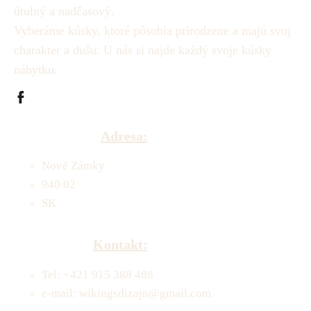
útulný a nadčasový.
Vyberáme kúsky, ktoré pôsobia prirodzene a majú svoj
charakter a dušu.
U nás si najde každý svoje kúsky
nábytku.
Adresa:
Nové Zámky
940 02
SK
Kontakt:
Tel: +421 915 388 488
e-mail: wikingsdizajn@gmail.com