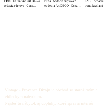
F198 - Exluzívna Art DECO
F163 - Sedacia súprava z
F217 - Sedacia s
sedacia súprava - Cena
obdobia Art DECO - Cena
tromi kreslami -
2.500€
1.400€.
komplet 2.400 €
Vintage - Provence Dizajn je obchod so starožitným a
vidieckym nábytkom.
Nájdeš tu nábytok aj doplnky, ktoré spravia interiér