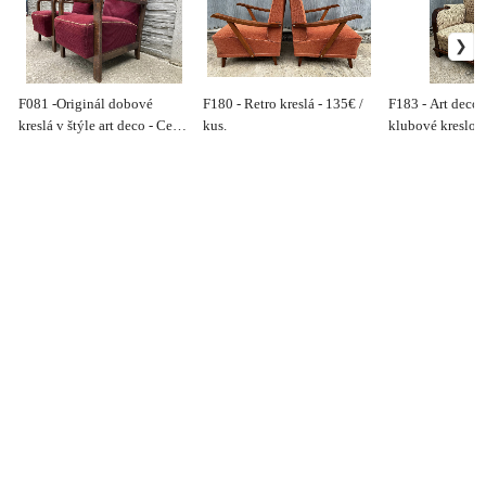
F081 -Originál dobové
F180 - Retro kreslá - 135€ /
F183 - Art deco 
kreslá v štýle art deco - Cena
kus.
klubové kreslo 1
380€/ks.
400€