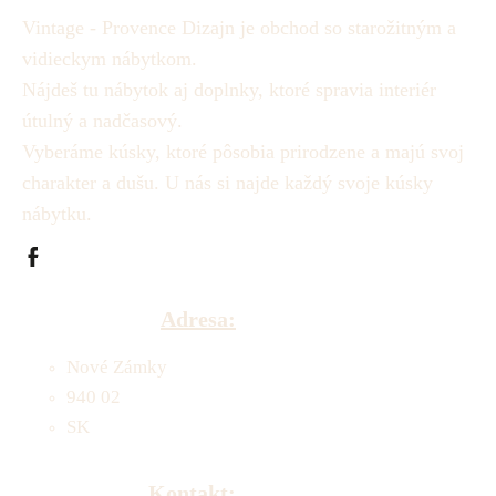
Vintage - Provence Dizajn je obchod so starožitným a
vidieckym nábytkom.
Nájdeš tu nábytok aj doplnky, ktoré spravia interiér
útulný a nadčasový.
Vyberáme kúsky, ktoré pôsobia prirodzene a majú svoj
charakter a dušu.
U nás si najde každý svoje kúsky
nábytku.
Adresa:
Nové Zámky
940 02
SK
Kontakt: