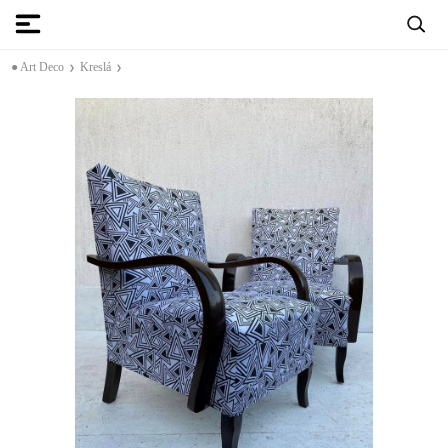
● Art Deco
Kreslá