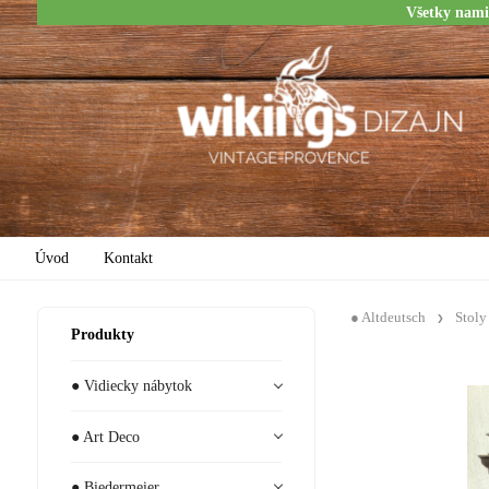
Všetky nami
Úvod
Kontakt
● Altdeutsch
Stoly
Produkty
● Vidiecky nábytok
● Art Deco
● Biedermeier