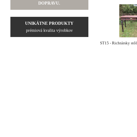
DOPRAVU.
UNIKÁTNE PRODUKTY
prémiová kvalita výrobkov
ST15 - Richtársky stô