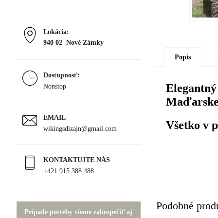
Lokácia:
940 02 Nové Zámky
Popis
Dostupnosť:
Elegantný 
Nonstop
Maďarskej
EMAIL
Všetko v 
wikingsdizajn@gmail.com
KONTAKTUJTE NÁS
+421 915 388 488
Podobné prod
Prípade potreby vieme zabezpečiť aj