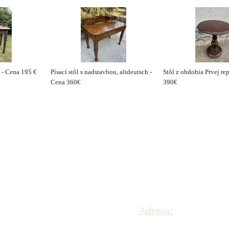
l - Cena 195 €
Písací stôl s nadstavbou, altdeutsch -
Stôl z obdobia Prvej re
Cena 360€
390€
Adresa: