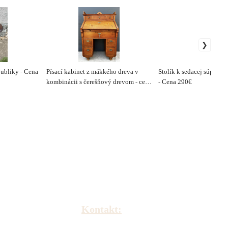
publiky - Cena
Písací kabinet z mákkého dreva v
Stolík k sedacej súprave 
kombinácii s čerešňový drevom - cena
- Cena 290€
na vyžiadanie.
Kontakt: