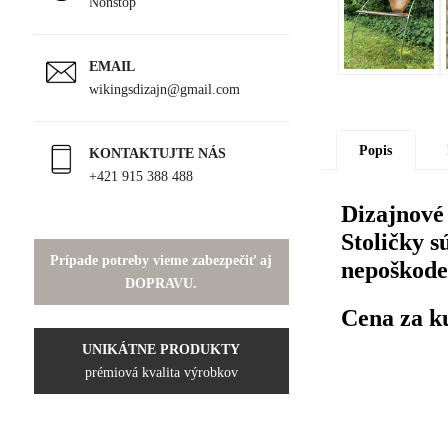
Nonstop
EMAIL
wikingsdizajn@gmail.com
Popis
KONTAKTUJTE NÁS
+421 915 388 488
Dizajnové
Stoličky 
Prípade potreby vieme zabezpečiť aj
nepoškode
DOPRAVU.
Cena za k
UNIKÁTNE PRODUKTY
prémiová kvalita výrobkov