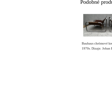
Podobné prod
Bauhaus chrómové kre
1970s. Dizajn: Johan B
Häggström. - Cena 50