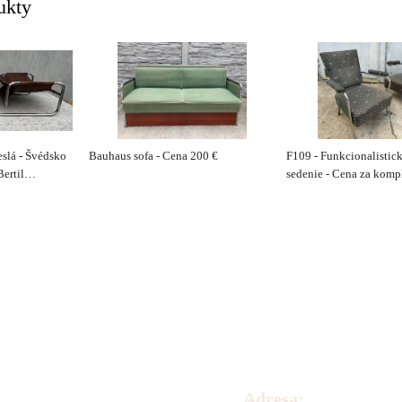
ukty
slá - Švédsko
Bauhaus sofa - Cena 200 €
F109 - Funkcionalistic
ertil
sedenie - Cena za komp
0€/pár
Adresa: