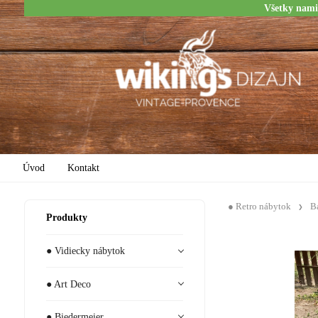
Všetky nami
Úvod
Kontakt
● Retro nábytok
B
Produkty
● Vidiecky nábytok
● Art Deco
● Biedermeier