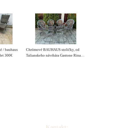
ké / bauhaus
Chrómové BAUHAUS stoličky, od
let 300€
Talianskeho návrhára Gastone Rinaldi
pre fa Rima Italy 1970.
Kontakt: