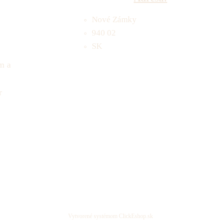
Nové Zámky
940 02
SK
m a
r
Vytvorené systémom ClickEshop.sk