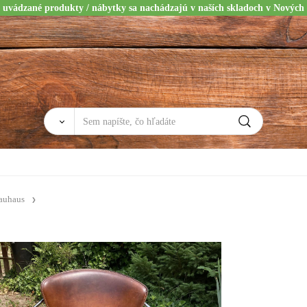
 uvádzané produkty / nábytky sa nachádzajú v naších skladoch v Nových
auhaus