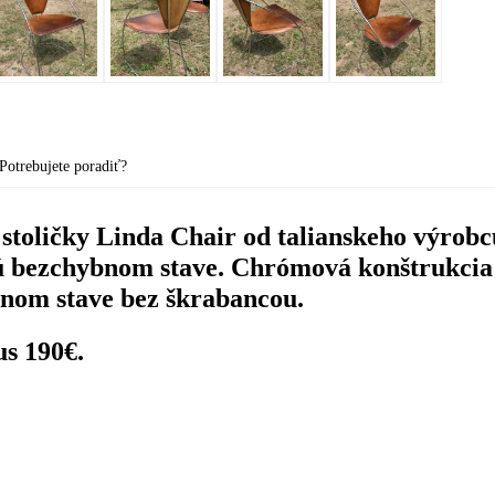
Potrebujete poradiť?
 stoličky Linda Chair od talianskeho výrob
sú bezchybnom stave. Chrómová konštrukcia 
nom stave bez škrabancou.
us 190€.