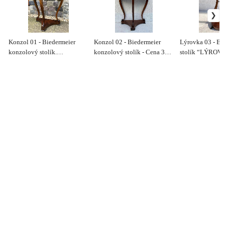
Konzol 01 - Biedermeier
Konzol 02 - Biedermeier
Lýrovka 03 - Bi
konzolový stolík.
konzolový stolík - Cena 390
stolík “LÝROVK
Zreštaurovaný - Cena 440 €
€
440€