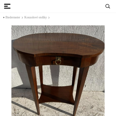
● Biedermeier
Konzolové stolíky