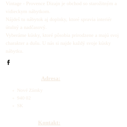
Vintage - Provence Dizajn je obchod so starožitným a
vidieckym nábytkom.
Nájdeš tu nábytok aj doplnky, ktoré spravia interiér
útulný a nadčasový.
Vyberáme kúsky, ktoré pôsobia prirodzene a majú svoj
charakter a dušu.
U nás si najde každý svoje kúsky
nábytku.
Adresa:
Nové Zámky
940 02
SK
Kontakt: