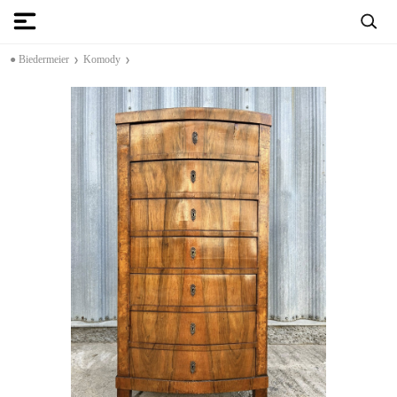
● Biedermeier
Komody