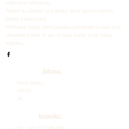
vidieckym nábytkom.
Nájdeš tu nábytok aj doplnky, ktoré spravia interiér
útulný a nadčasový.
Vyberáme kúsky, ktoré pôsobia prirodzene a majú svoj
charakter a dušu.
U nás si najde každý svoje kúsky
nábytku.
Adresa:
Nové Zámky
940 02
SK
Kontakt:
Tel: +421 915 388 488