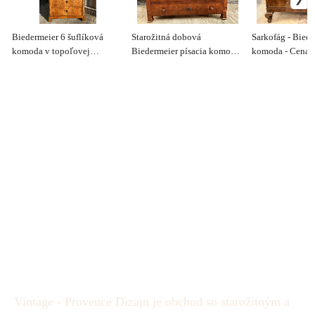
Biedermeier 6 šuflíková
Starožitná dobová
Sarkofág - Biede
komoda v topoľovej
Biedermeier písacia komoda
komoda - Cena 
korenici - Cena 900€
- cena 800€
Vintage - Provence Dizajn je obchod so starožitným a