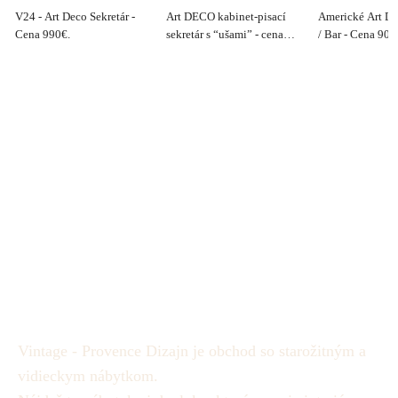
V24 - Art Deco Sekretár -
Art DECO kabinet-pisací
Americké Art D
Cena 990€.
sekretár s “ušami” - cena
/ Bar - Cena 900
dohodou
Vintage - Provence Dizajn je obchod so starožitným a
vidieckym nábytkom.