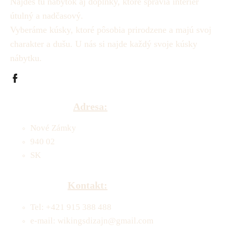
Nájdeš tu nábytok aj doplnky, ktoré spravia interiér
útulný a nadčasový.
Vyberáme kúsky, ktoré pôsobia prirodzene a majú svoj
charakter a dušu.
U nás si najde každý svoje kúsky
nábytku.
Adresa:
Nové Zámky
940 02
SK
Kontakt:
Tel: +421 915 388 488
e-mail: wikingsdizajn@gmail.com