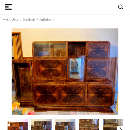
● Art Deco
Kabinety + knižnice