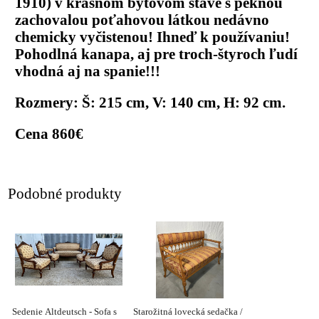
1910) v krásnom bytovom stave s peknou
zachovalou poťahovou látkou nedávno
chemicky vyčistenou! Ihneď k používaniu!
Pohodlná kanapa, aj pre troch-štyroch ľudí
vhodná aj na spanie!!!
Rozmery: Š: 215 cm, V: 140 cm, H: 92 cm.
Cena 860€
Podobné produkty
Sedenie Altdeutsch - Sofa s
Starožitná lovecká sedačka /