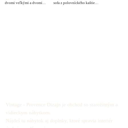
dvomi veľkými a dvomi
sofa z polovníckého kaštieľa
malými kreslami a stolíkom -
- Cena 760 €
Cena 980 €
Vintage - Provence Dizajn je obchod so starožitným a
vidieckym nábytkom.
Nájdeš tu nábytok aj doplnky, ktoré spravia interiér