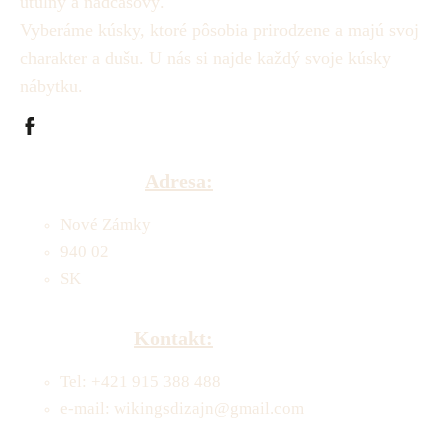
útulný a nadčasový.
Vyberáme kúsky, ktoré pôsobia prirodzene a majú svoj
charakter a dušu.
U nás si najde každý svoje kúsky
nábytku.
Adresa:
Nové Zámky
940 02
SK
Kontakt:
Tel: +421 915 388 488
e-mail: wikingsdizajn@gmail.com